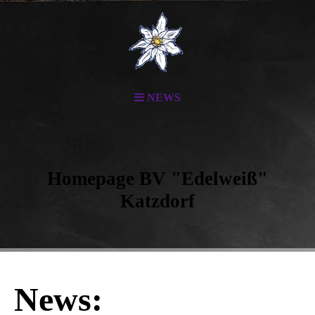
NEWS
Homepage BV "Edelweiß"
Katzdorf
News: